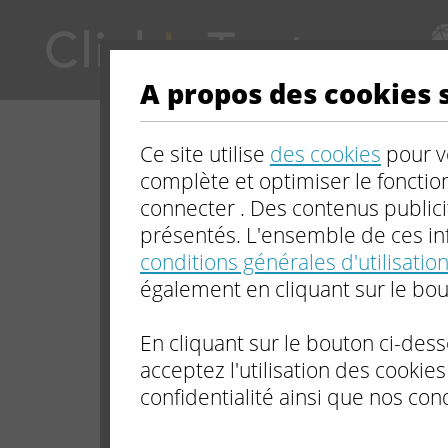
FOR
Pourquoi propo
en 
Bs
Av
+
+
Brand Safe
Ad View