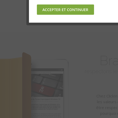
Br
respectons le
Chez ClickI
les valeurs
être respec
pourquoi 