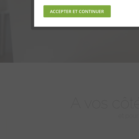
A vos côt
et pou