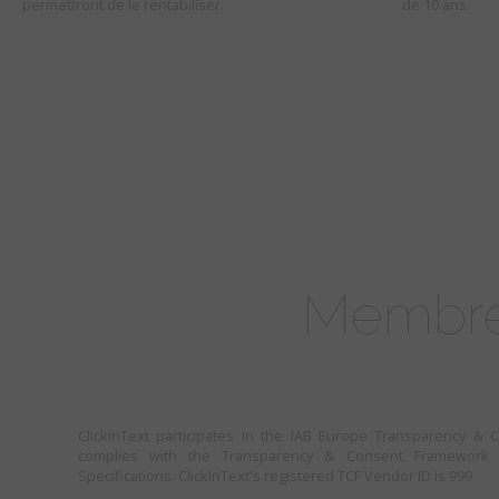
permettront de le rentabiliser.
de 10 ans.
Membre
ClickInText participates in the IAB Europe Transparency 
complies with the Transparency & Consent Framework P
Specifications. ClickInText's registered TCF Vendor ID is 999