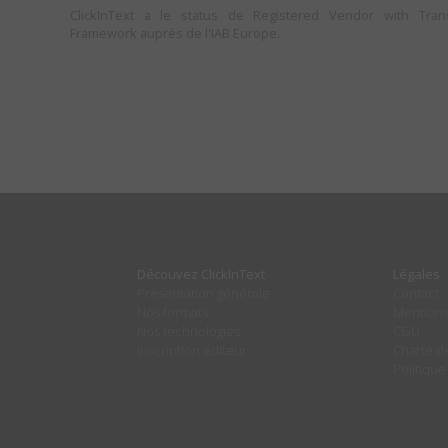
ClickInText a le status de Registered Vendor with Tra
Framework auprès de l'IAB Europe.
Découvez ClickInText
Légales
Présentation générale
Contact
Nos formats
Mentions
Nos technologies
CGU
Inscription éditeur
Charte de
Politique