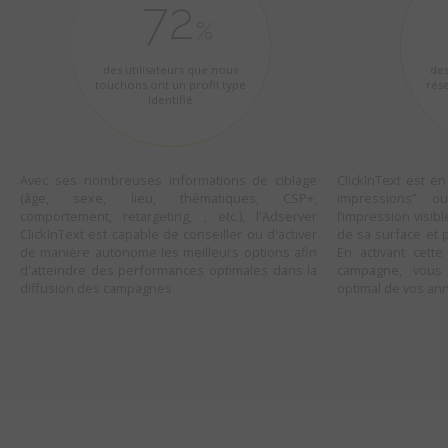
72
des utilisateurs que nous
des
touchons ont un profil type
rés
identifié
Avec ses nombreuses informations de ciblage
ClickInText est 
(âge, sexe, lieu, thématiques, CSP+,
impressions” o
comportement, retargeting, , etc.), l'Adserver
l’impression visib
ClickInText est capable de conseiller ou d'activer
de sa surface et
de manière autonome les meilleurs options afin
En activant cett
d'atteindre des performances optimales dans la
campagne, vous 
diffusion des campagnes.
optimal de vos an