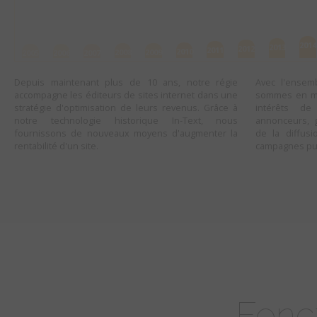
2014
2013
2012
2011
2010
2009
2008
2007
2006
2005
Depuis maintenant plus de 10 ans, notre régie
Avec l'ensem
accompagne les éditeurs de sites internet dans une
sommes en mes
stratégie d'optimisation de leurs revenus. Grâce à
intérêts d
notre technologie historique In-Text, nous
annonceurs, 
fournissons de nouveaux moyens d'augmenter la
de la diffusi
rentabilité d'un site.
campagnes publ
Fonct