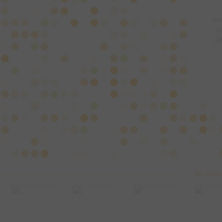
ann
no
di
En ce m