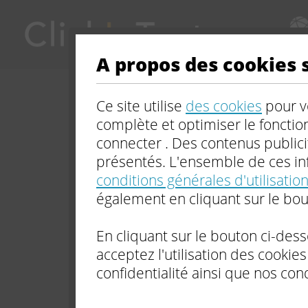
FORMA
M
Vous êtes perdu sur une î