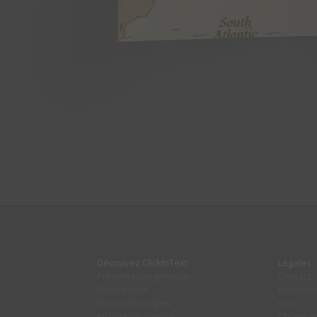
Découvez ClickInText
Légales
Présentation générale
Contact
Nos formats
Mentions
Nos technologies
CGU
Inscription éditeur
Charte de